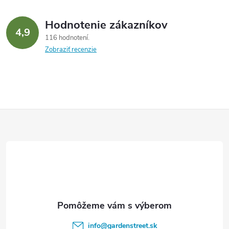
Hodnotenie zákazníkov
4,9
116 hodnotení
Zobraziť recenzie
Z
á
p
ä
t
info
@
gardenstreet.sk