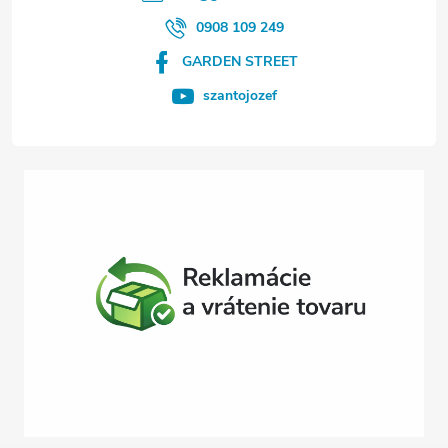
i
0908 109 249
GARDEN STREET
e
szantojozef