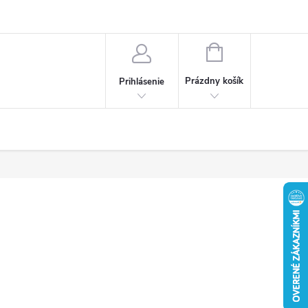
Obchodné podmienky
Ochrana osobných údajov
Reklamačný poria
NÁKUPNÝ
KOŠÍK
Prázdny košík
Prihlásenie