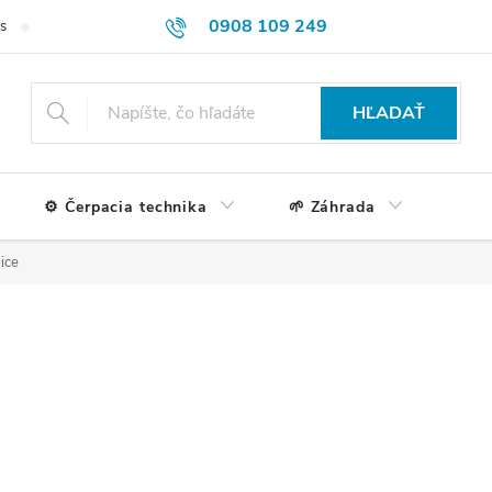
0908 109 249
s
Formulár na reklamácie a vrátenie tovaru
Doprava a platba
HĽADAŤ
⚙️ Čerpacia technika
🌱 Záhrada
ice