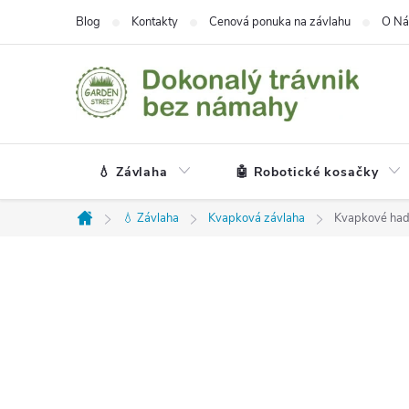
Prejsť
Blog
Kontakty
Cenová ponuka na závlahu
O Ná
na
obsah
💧 Závlaha
🤖 Robotické kosačky
💧 Závlaha
Kvapková závlaha
Kvapkové had
Domov