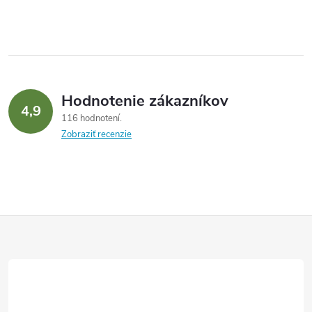
Hodnotenie zákazníkov
4,9
116 hodnotení
Zobraziť recenzie
Z
á
p