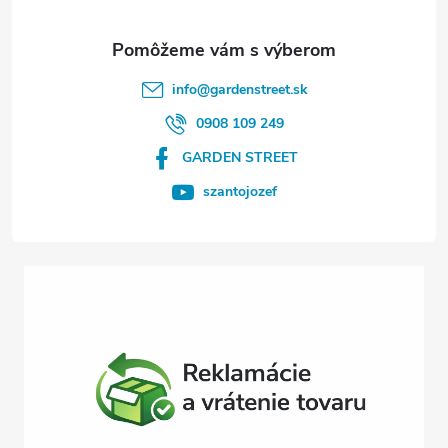
ä
t
info
@
gardenstreet.sk
i
0908 109 249
GARDEN STREET
e
szantojozef