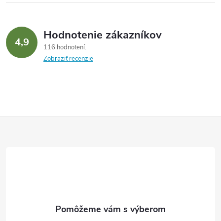
Hodnotenie zákazníkov
4,9
116 hodnotení
Zobraziť recenzie
Z
á
p
ä