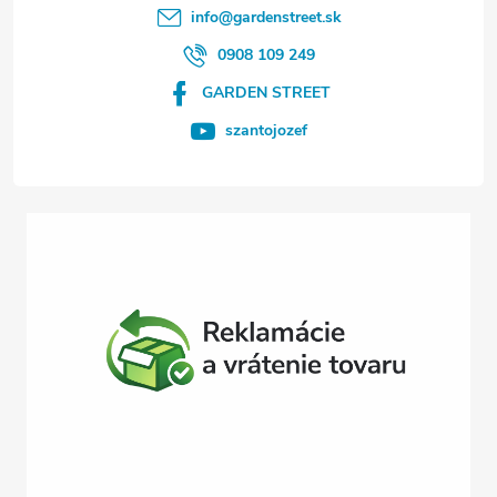
t
info
@
gardenstreet.sk
i
0908 109 249
GARDEN STREET
e
szantojozef