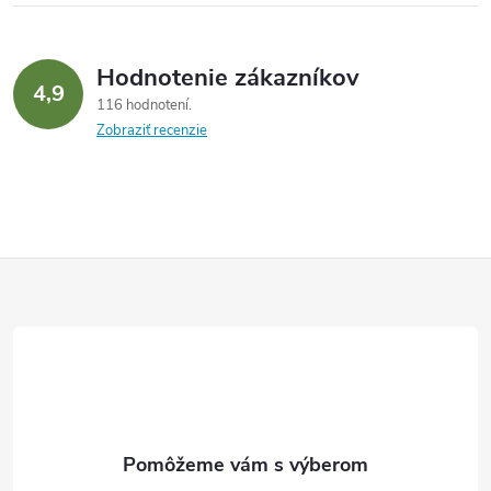
Hodnotenie zákazníkov
4,9
116 hodnotení
Zobraziť recenzie
Z
á
p
ä