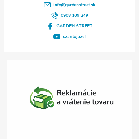
t
info
@
gardenstreet.sk
i
0908 109 249
GARDEN STREET
e
szantojozef