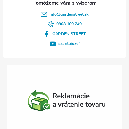
t
info
@
gardenstreet.sk
i
0908 109 249
GARDEN STREET
e
szantojozef