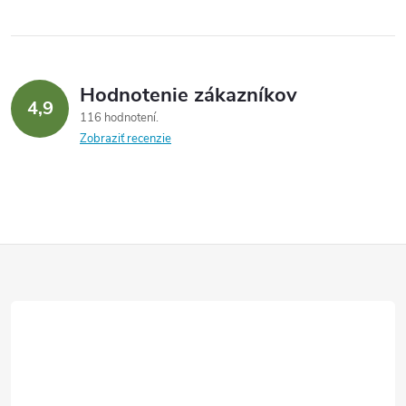
Hodnotenie zákazníkov
4,9
116 hodnotení
Zobraziť recenzie
Z
á
p
ä