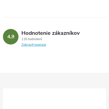
Hodnotenie zákazníkov
4,9
116 hodnotení
Zobraziť recenzie
Z
á
p