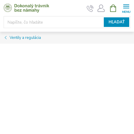
Prejsť
NÁKUPN
KOŠÍK
na
obsah
HĽADAŤ
Ventily a regulácia