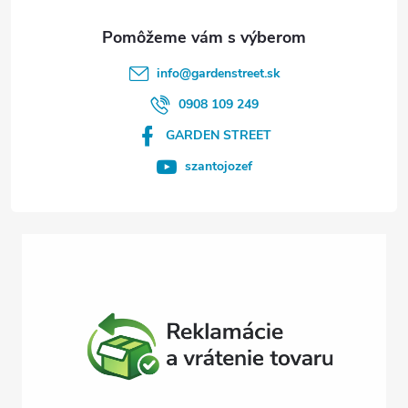
ä
t
info
@
gardenstreet.sk
i
0908 109 249
GARDEN STREET
e
szantojozef