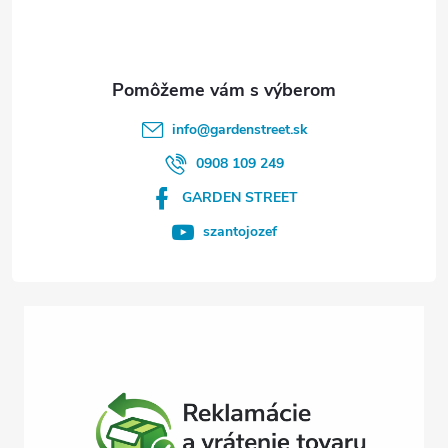
p
ä
t
info
@
gardenstreet.sk
i
0908 109 249
GARDEN STREET
e
szantojozef