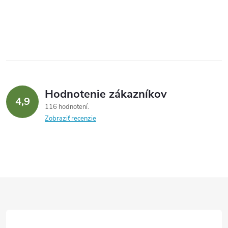
Hodnotenie zákazníkov
4,9
116 hodnotení
Zobraziť recenzie
Z
á