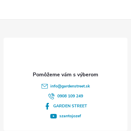
Z
á
p
ä
t
info
@
gardenstreet.sk
i
0908 109 249
GARDEN STREET
e
szantojozef