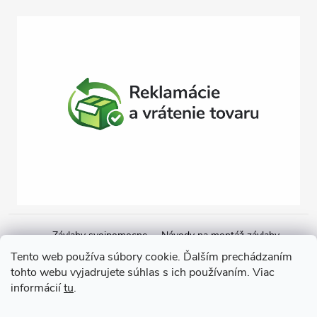
Závlahy svojpomocne
Návody na montáž závlahy
Cenová ponuka na závlahu
Blogové články
Čerpacie zostavy
Tento web používa súbory cookie. Ďalším prechádzaním
tohto webu vyjadrujete súhlas s ich používaním. Viac
Poradenstvo
Ponorné čerpadlá
informácií
tu
.