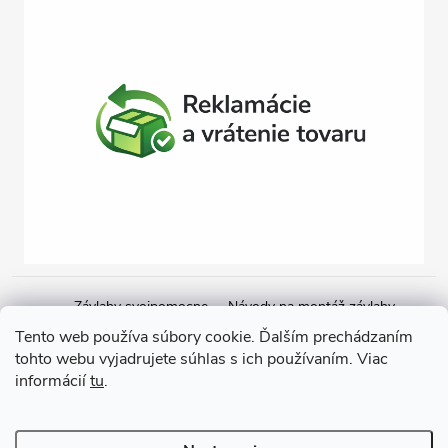
Závlahy svojpomocne
Návody na montáž závlahy
Cenová ponuka na závlahu
Blogové články
Čerpacie zostavy
Tento web používa súbory cookie. Ďalším prechádzaním
tohto webu vyjadrujete súhlas s ich používaním. Viac
Poradenstvo
Ponorné čerpadlá
informácií
tu
.
Copyright 2026
GARDEN STREET
. Všetky práva vyhradené.