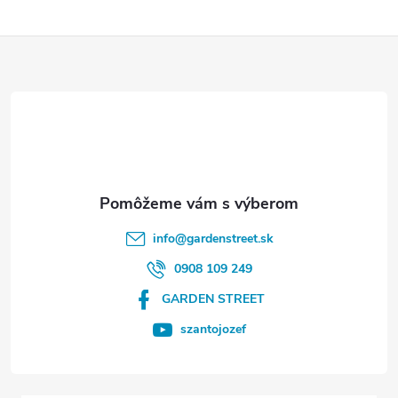
Z
á
p
ä
t
info
@
gardenstreet.sk
i
0908 109 249
GARDEN STREET
e
szantojozef