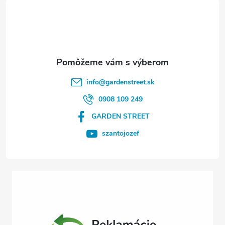
á
p
ä
t
info
@
gardenstreet.sk
i
0908 109 249
GARDEN STREET
e
szantojozef