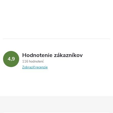
Hodnotenie zákazníkov
4,9
116 hodnotení
Zobraziť recenzie
Z