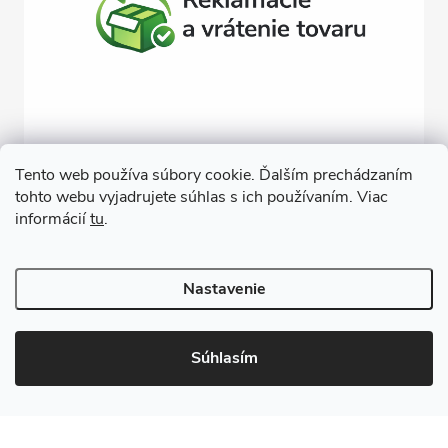
Tento web používa súbory cookie. Ďalším prechádzaním
tohto webu vyjadrujete súhlas s ich používaním. Viac
Závlahy svojpomocne
Návody na montáž závlahy
informácií
tu
.
Cenová ponuka na závlahu
Blogové články
Čerpacie zostavy
Poradenstvo
Ponorné čerpadlá
Nastavenie
Copyright 2026
GARDEN STREET
. Všetky práva vyhradené.
Súhlasím
Vytvoril Shoptet
Odstúpiť od zmluvy