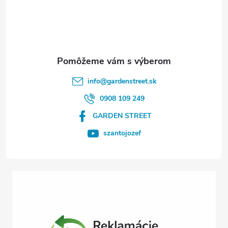
á
p
ä
t
info
@
gardenstreet.sk
i
0908 109 249
GARDEN STREET
e
szantojozef