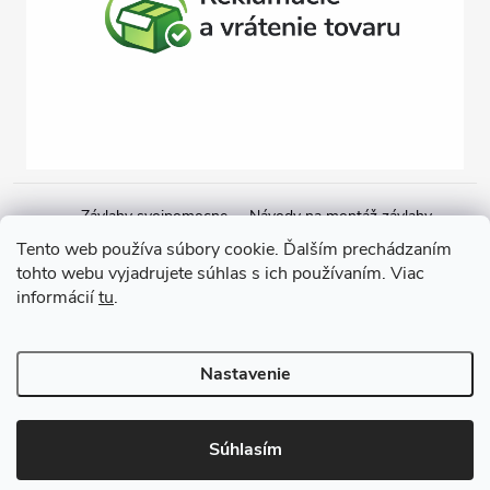
Závlahy svojpomocne
Návody na montáž závlahy
Cenová ponuka na závlahu
Blogové články
Čerpacie zostavy
Tento web používa súbory cookie. Ďalším prechádzaním
tohto webu vyjadrujete súhlas s ich používaním. Viac
Poradenstvo
Ponorné čerpadlá
informácií
tu
.
Copyright 2026
GARDEN STREET
. Všetky práva vyhradené.
Nastavenie
Vytvoril Shoptet
Súhlasím
Odstúpiť od zmluvy