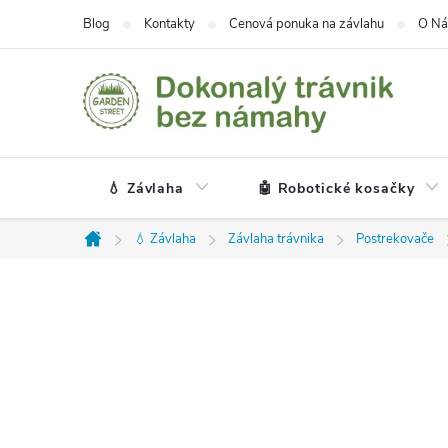
Prejsť
Blog
Kontakty
Cenová ponuka na závlahu
O Ná
na
obsah
💧 Závlaha
🤖 Robotické kosačky
💧 Závlaha
Závlaha trávnika
Postrekovače
Domov