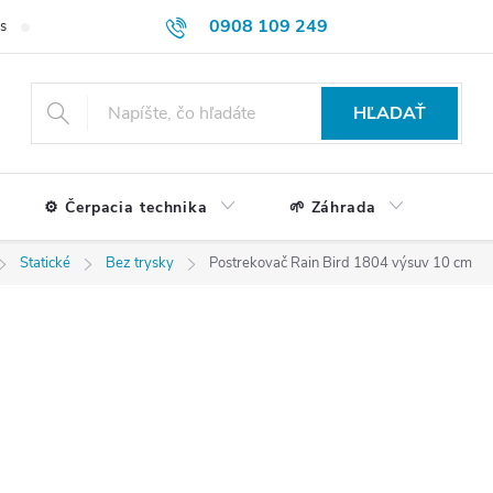
0908 109 249
s
Formulár na reklamácie a vrátenie tovaru
Doprava a platba
HĽADAŤ
⚙️ Čerpacia technika
🌱 Záhrada
Statické
Bez trysky
Postrekovač Rain Bird 1804 výsuv 10 cm