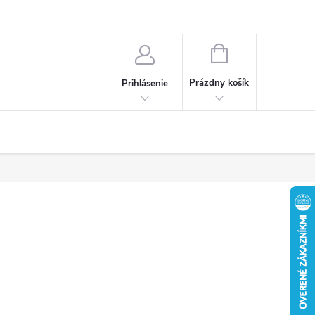
Obchodné podmienky
Ochrana osobných údajov
Reklamačný poria
NÁKUPNÝ
KOŠÍK
Prázdny košík
Prihlásenie