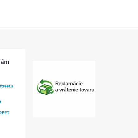
treet.s
9
REET