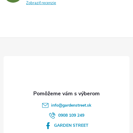
Zobraziť recenzie
Z
á
p
ä
t
info
@
gardenstreet.sk
i
0908 109 249
GARDEN STREET