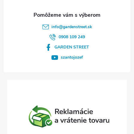
ä
t
info
@
gardenstreet.sk
i
0908 109 249
GARDEN STREET
e
szantojozef