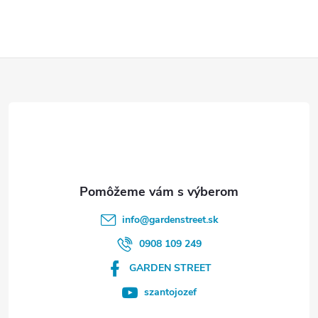
Z
á
p
ä
t
info
@
gardenstreet.sk
i
0908 109 249
GARDEN STREET
e
szantojozef