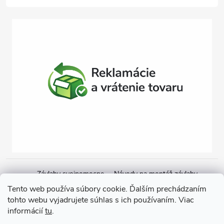
Závlahy svojpomocne
Návody na montáž závlahy
Cenová ponuka na závlahu
Blogové články
Čerpacie zostavy
Tento web používa súbory cookie. Ďalším prechádzaním
tohto webu vyjadrujete súhlas s ich používaním. Viac
Poradenstvo
Ponorné čerpadlá
informácií
tu
.