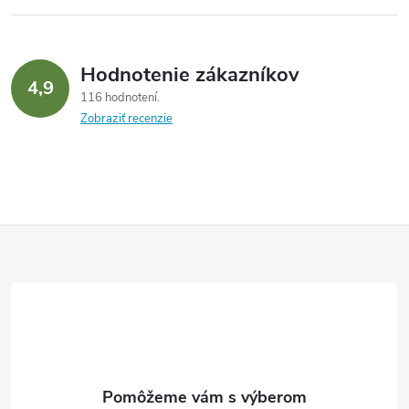
Hodnotenie zákazníkov
4,9
116 hodnotení
Zobraziť recenzie
Z
á
p
ä