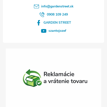
t
info
@
gardenstreet.sk
i
0908 109 249
GARDEN STREET
e
szantojozef