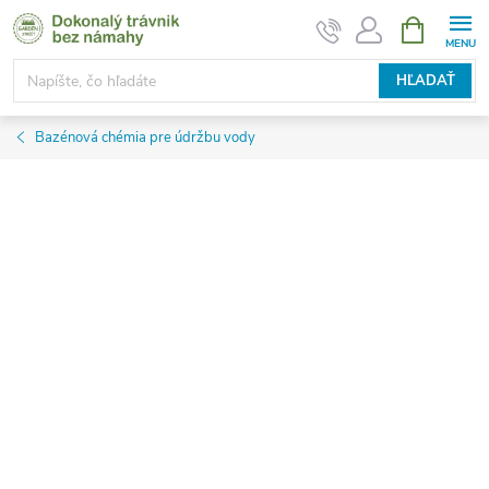
Prejsť
NÁKUPN
KOŠÍK
na
obsah
HĽADAŤ
Bazénová chémia pre údržbu vody