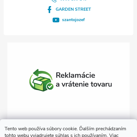
i
GARDEN STREET
e
szantojozef
Tento web používa súbory cookie. Ďalším prechádzaním
tohto webu vyjadrujete súhlas s ich používaním. Viac
Závlahy svojpomocne
Návody na montáž závlahy