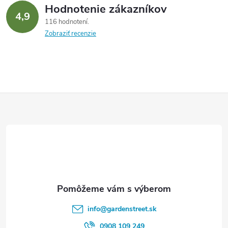
Hodnotenie zákazníkov
4,9
116 hodnotení
Zobraziť recenzie
Z
á
p
ä
t
info
@
gardenstreet.sk
0908 109 249