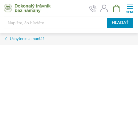
Prejsť
NÁKUPN
KOŠÍK
na
obsah
HĽADAŤ
Uchytenie a montáž