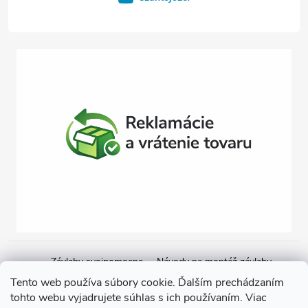
Závlahy svojpomocne
Návody na montáž závlahy
Cenová ponuka na závlahu
Blogové články
Čerpacie zostavy
Tento web používa súbory cookie. Ďalším prechádzaním
tohto webu vyjadrujete súhlas s ich používaním. Viac
Poradenstvo
Ponorné čerpadlá