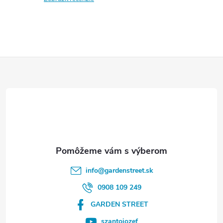
Z
á
p
ä
t
info
@
gardenstreet.sk
i
0908 109 249
GARDEN STREET
e
szantojozef