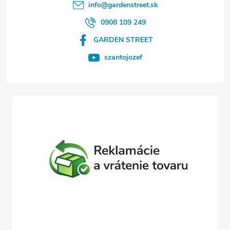
t
info
@
gardenstreet.sk
i
0908 109 249
GARDEN STREET
e
szantojozef