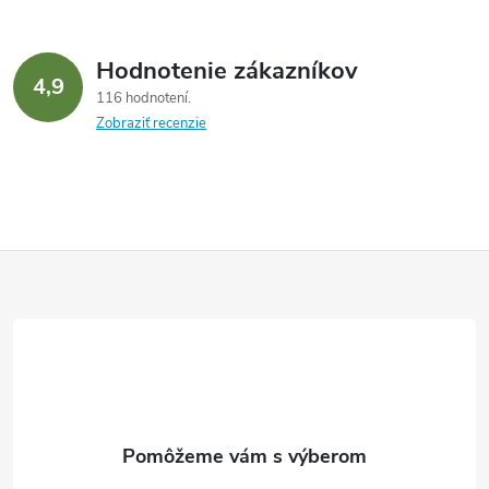
Hodnotenie zákazníkov
4,9
116 hodnotení
Zobraziť recenzie
Z
á
p
ä