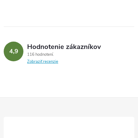
Hodnotenie zákazníkov
4,9
116 hodnotení
Zobraziť recenzie
Z
á
p