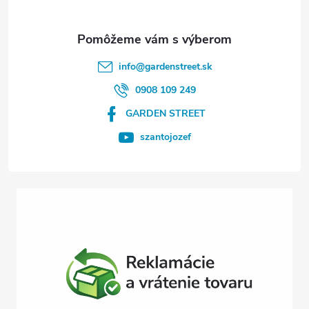
ä
t
info
@
gardenstreet.sk
i
0908 109 249
GARDEN STREET
e
szantojozef