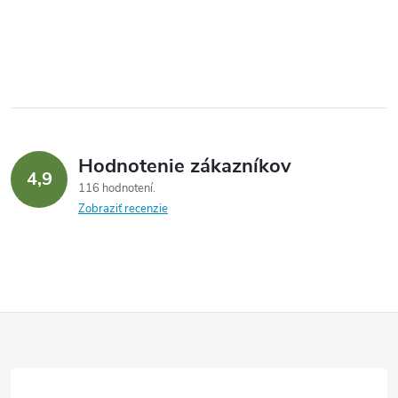
Hodnotenie zákazníkov
4,9
116 hodnotení
Zobraziť recenzie
Z
á