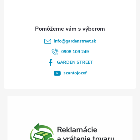
p
ä
t
info
@
gardenstreet.sk
i
0908 109 249
GARDEN STREET
e
szantojozef