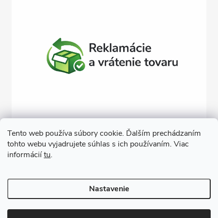
Tento web používa súbory cookie. Ďalším prechádzaním
tohto webu vyjadrujete súhlas s ich používaním. Viac
Závlahy svojpomocne
Návody na montáž závlahy
informácií
tu
.
Cenová ponuka na závlahu
Blogové články
Čerpacie zostavy
Poradenstvo
Ponorné čerpadlá
Nastavenie
Copyright 2026
GARDEN STREET
. Všetky práva vyhradené.