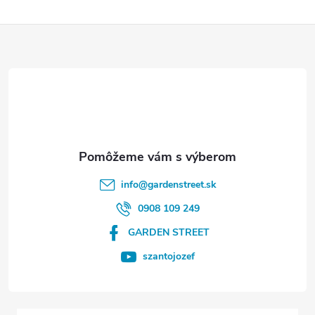
Z
á
p
ä
t
info
@
gardenstreet.sk
i
0908 109 249
GARDEN STREET
e
szantojozef