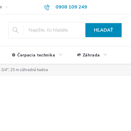
0908 109 249
s
Formulár na reklamácie a vrátenie tovaru
Doprava a platba
HĽADAŤ
⚙️ Čerpacia technika
🌱 Záhrada
 3/4", 25 m záhradná hadica