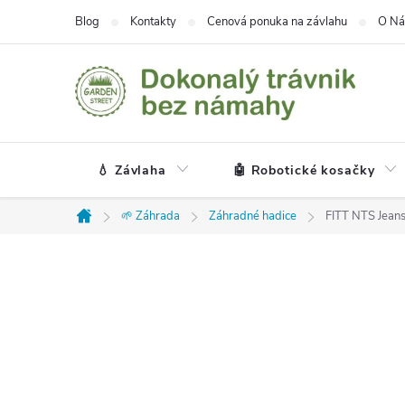
Prejsť
Blog
Kontakty
Cenová ponuka na závlahu
O Ná
na
obsah
💧 Závlaha
🤖 Robotické kosačky
🌱 Záhrada
Záhradné hadice
FITT NTS Jeans
Domov