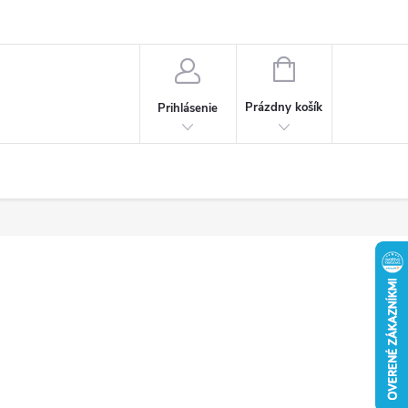
Obchodné podmienky
Ochrana osobných údajov
Reklamačný poria
NÁKUPNÝ
KOŠÍK
Prázdny košík
Prihlásenie