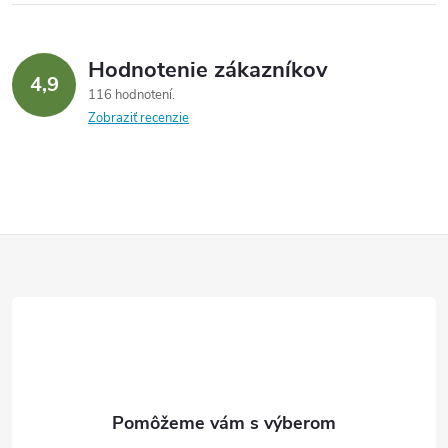
Hodnotenie zákazníkov
4,9
116 hodnotení
Zobraziť recenzie
Z
á
p
ä