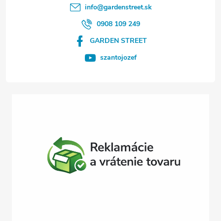
t
info
@
gardenstreet.sk
i
0908 109 249
GARDEN STREET
e
szantojozef