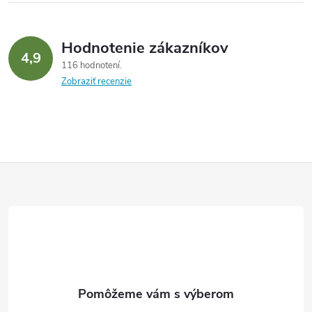
Hodnotenie zákazníkov
4,9
116 hodnotení
Zobraziť recenzie
Z
á
p
ä