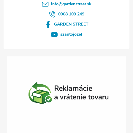
t
info
@
gardenstreet.sk
i
0908 109 249
GARDEN STREET
e
szantojozef