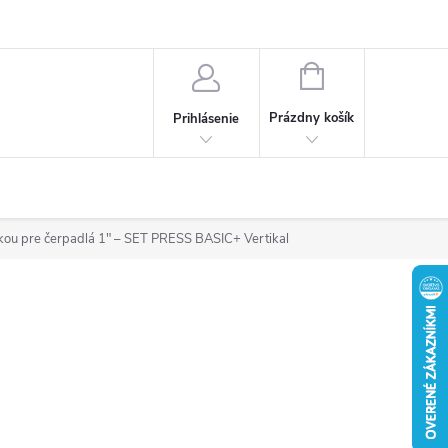
Obchodné podmienky
Ochrana osobných údajov
Reklamačný poria
NÁKUPNÝ
KOŠÍK
Prázdny košík
Prihlásenie
otkou pre čerpadlá 1″ – SET PRESS BASIC+ Vertikal