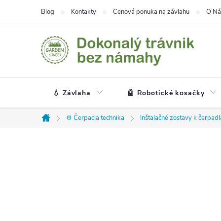
Prejsť
Blog
Kontakty
Cenová ponuka na závlahu
O Ná
na
obsah
💧 Závlaha
🤖 Robotické kosačky
⚙️ Čerpacia technika
Inštalačné zostavy k čerpad
Domov