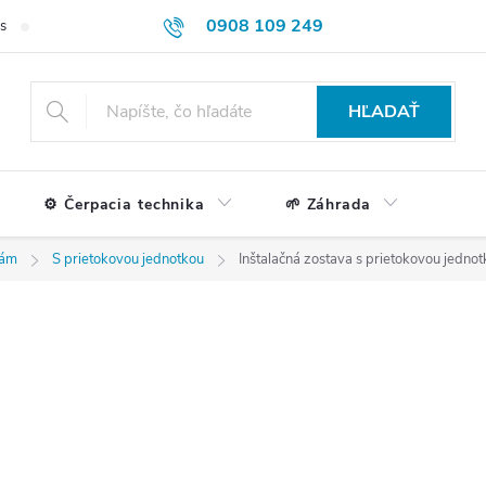
0908 109 249
s
Formulár na reklamácie a vrátenie tovaru
Doprava a platba
HĽADAŤ
⚙️ Čerpacia technika
🌱 Záhrada
lám
S prietokovou jednotkou
Inštalačná zostava s prietokovou jedn