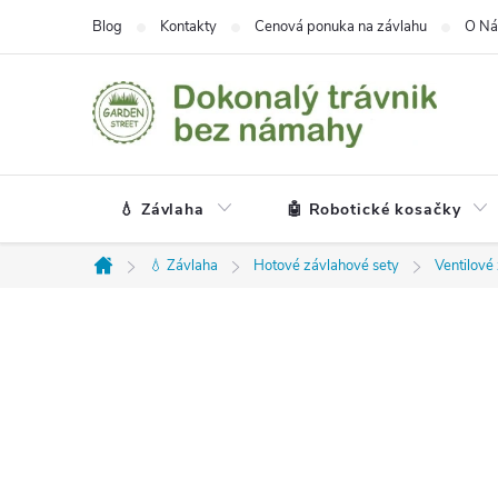
Prejsť
Blog
Kontakty
Cenová ponuka na závlahu
O Ná
na
obsah
💧 Závlaha
🤖 Robotické kosačky
💧 Závlaha
Hotové závlahové sety
Ventilové
Domov