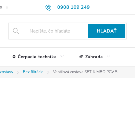
0908 109 249
s
Formulár na reklamácie a vrátenie tovaru
Doprava a platba
HĽADAŤ
⚙️ Čerpacia technika
🌱 Záhrada
 zostavy
Bez filtrácie
Ventilová zostava SET JUMBO PGV 5