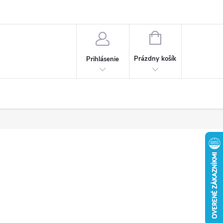
Obchodné podmienky
Ochrana osobných údajov
Reklamačný poria
NÁKUPNÝ
KOŠÍK
Prázdny košík
Prihlásenie