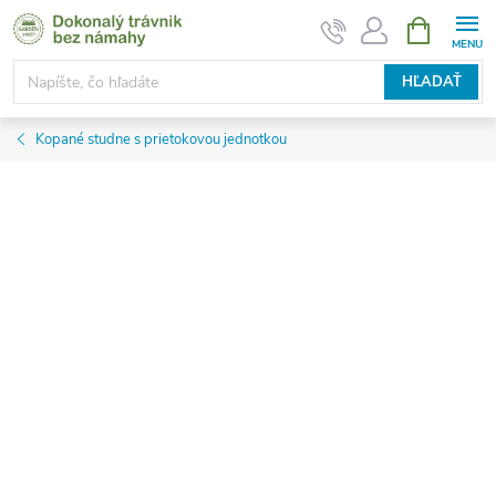
Prejsť
NÁKUPN
KOŠÍK
na
obsah
HĽADAŤ
Kopané studne s prietokovou jednotkou