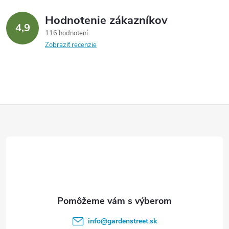
Hodnotenie zákazníkov
4,9
116 hodnotení
Zobraziť recenzie
Z
á
p
ä
t
info
@
gardenstreet.sk