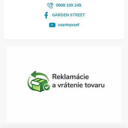
i
0908 109 249
GARDEN STREET
e
szantojozef