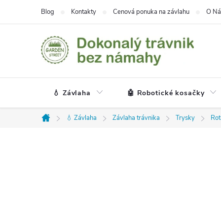
Prejsť
Blog
Kontakty
Cenová ponuka na závlahu
O Ná
na
obsah
💧 Závlaha
🤖 Robotické kosačky
💧 Závlaha
Závlaha trávnika
Trysky
Rot
Domov