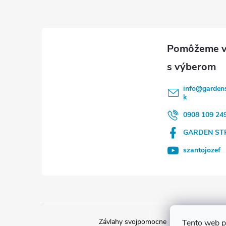
Z
á
p
ä
info
@
gardens
k
t
0908 109 24
i
GARDEN ST
e
szantojozef
Závlahy svojpomocne
Návody na mont
Tento web p