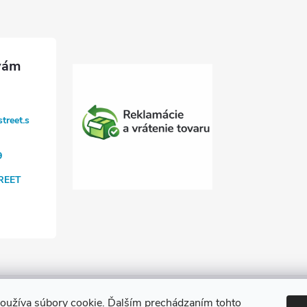
treet.s
9
REET
áž závlahy
Cenová ponuka na závlahu
Blogové články
Čerpacie 
oužíva súbory cookie. Ďalším prechádzaním tohto