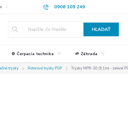
0908 109 249
s
Formulár na reklamácie a vrátenie tovaru
Doprava a platba
HĽADAŤ
⚙️ Čerpacia technika
🌱 Záhrada
ačné trysky
Rotorové trysky PGP
Trysky MPR-30 (9,1m) - zelené P