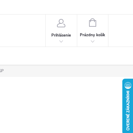
Obchodné podmienky
Ochrana osobných údajov
Reklamačný poria
NÁKUPNÝ
KOŠÍK
Prázdny košík
Prihlásenie
GP