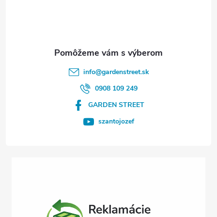
p
ä
t
info
@
gardenstreet.sk
i
0908 109 249
GARDEN STREET
e
szantojozef