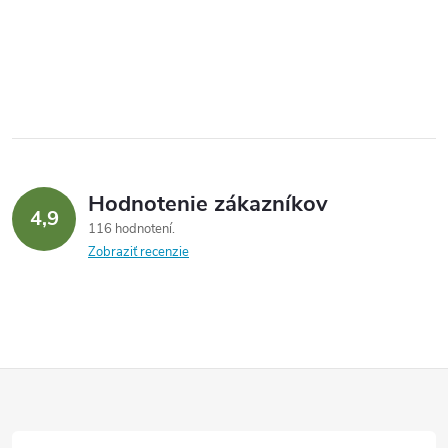
Hodnotenie zákazníkov
4,9
116 hodnotení
Zobraziť recenzie
Z
á