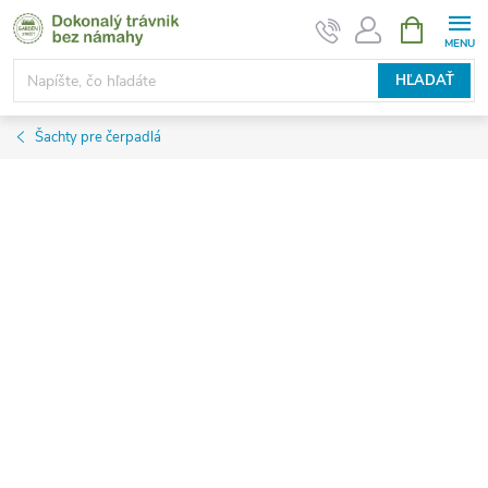
Prejsť
NÁKUPN
KOŠÍK
na
obsah
HĽADAŤ
Šachty pre čerpadlá