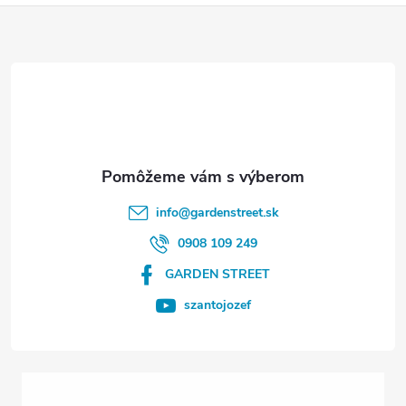
Z
á
p
ä
t
info
@
gardenstreet.sk
i
0908 109 249
GARDEN STREET
e
szantojozef