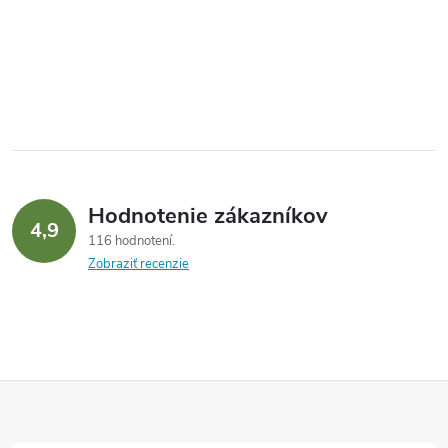
Hodnotenie zákazníkov
4,9
116 hodnotení
Zobraziť recenzie
Z