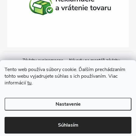
Závlahy svojpomocne
Návody na montáž závlahy
Cenová ponuka na závlahu
Blogové články
Čerpacie zostavy
Tento web používa súbory cookie. Ďalším prechádzaním
tohto webu vyjadrujete súhlas s ich používaním. Viac
Poradenstvo
Ponorné čerpadlá
informácií
tu
.
Copyright 2026
GARDEN STREET
. Všetky práva vyhradené.
Nastavenie
Vytvoril Shoptet
Súhlasím
Odstúpiť od zmluvy