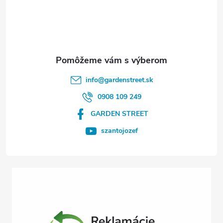
á
p
ä
t
info
@
gardenstreet.sk
i
0908 109 249
GARDEN STREET
e
szantojozef