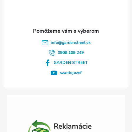
p
ä
t
info
@
gardenstreet.sk
i
0908 109 249
GARDEN STREET
e
szantojozef