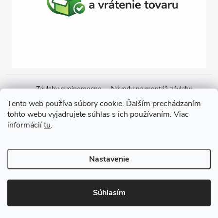
Závlahy svojpomocne
Návody na montáž závlahy
Cenová ponuka na závlahu
Blogové články
Čerpacie zostavy
Tento web používa súbory cookie. Ďalším prechádzaním
tohto webu vyjadrujete súhlas s ich používaním. Viac
Poradenstvo
Ponorné čerpadlá
informácií
tu
.
Copyright 2026
GARDEN STREET
. Všetky práva vyhradené.
Nastavenie
Vytvoril Shoptet
Súhlasím
Odstúpiť od zmluvy