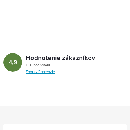
Hodnotenie zákazníkov
4,9
116 hodnotení
Zobraziť recenzie
Z
á