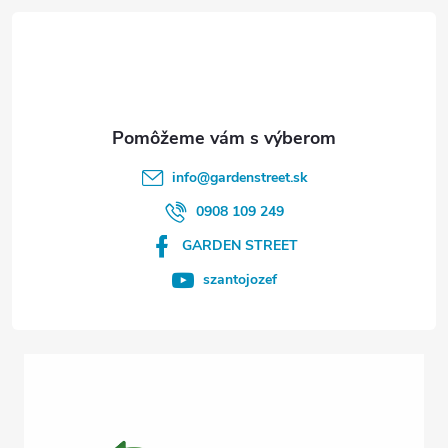
á
p
ä
t
info
@
gardenstreet.sk
i
0908 109 249
GARDEN STREET
e
szantojozef