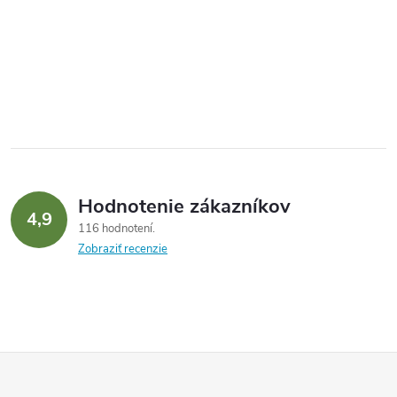
Hodnotenie zákazníkov
4,9
116 hodnotení
Zobraziť recenzie
Z