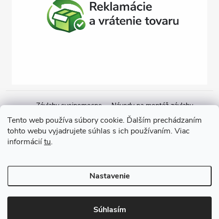
Závlahy svojpomocne
Návody na montáž závlahy
Cenová ponuka na závlahu
Blogové články
Čerpacie zostavy
Tento web používa súbory cookie. Ďalším prechádzaním
tohto webu vyjadrujete súhlas s ich používaním. Viac
Poradenstvo
Ponorné čerpadlá
informácií
tu
.
Copyright 2026
GARDEN STREET
. Všetky práva vyhradené.
Nastavenie
Vytvoril Shoptet
Súhlasím