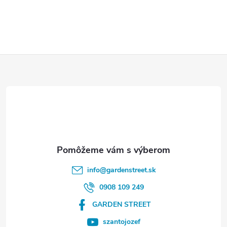
Z
á
p
ä
t
info
@
gardenstreet.sk
i
0908 109 249
GARDEN STREET
e
szantojozef