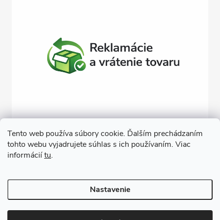
Tento web používa súbory cookie. Ďalším prechádzaním
tohto webu vyjadrujete súhlas s ich používaním. Viac
Závlahy svojpomocne
Návody na montáž závlahy
informácií
tu
.
Cenová ponuka na závlahu
Blogové články
Čerpacie zostavy
Poradenstvo
Ponorné čerpadlá
Nastavenie
Copyright 2026
GARDEN STREET
. Všetky práva vyhradené.