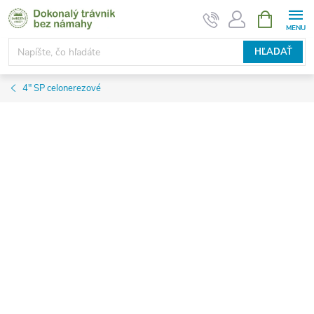
Prejsť
NÁKUPN
KOŠÍK
na
obsah
HĽADAŤ
4" SP celonerezové