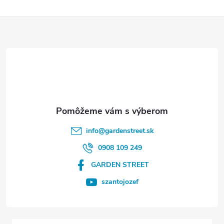
Z
á
p
ä
t
info
@
gardenstreet.sk
i
0908 109 249
GARDEN STREET
e
szantojozef