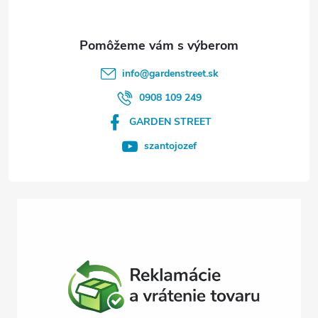
ä
t
info
@
gardenstreet.sk
i
0908 109 249
GARDEN STREET
e
szantojozef