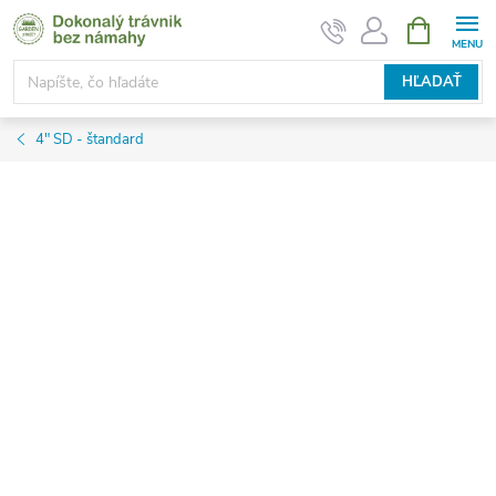
Prejsť
NÁKUPN
KOŠÍK
na
obsah
HĽADAŤ
4" SD - štandard