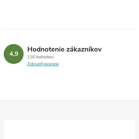
Hodnotenie zákazníkov
4,9
116 hodnotení
Zobraziť recenzie
Z
á
p