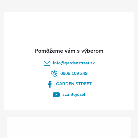
á
p
ä
t
info
@
gardenstreet.sk
i
0908 109 249
GARDEN STREET
e
szantojozef