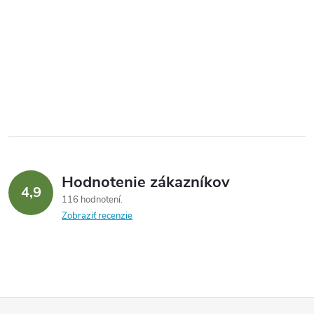
Hodnotenie zákazníkov
4,9
116 hodnotení
Zobraziť recenzie
Z