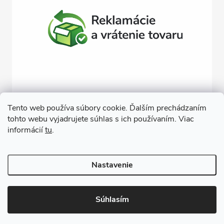
Tento web používa súbory cookie. Ďalším prechádzaním
tohto webu vyjadrujete súhlas s ich používaním. Viac
Závlahy svojpomocne
Návody na montáž závlahy
informácií
tu
.
Cenová ponuka na závlahu
Blogové články
Čerpacie zostavy
Poradenstvo
Ponorné čerpadlá
Nastavenie
Copyright 2026
GARDEN STREET
. Všetky práva vyhradené.
Súhlasím
Vytvoril Shoptet