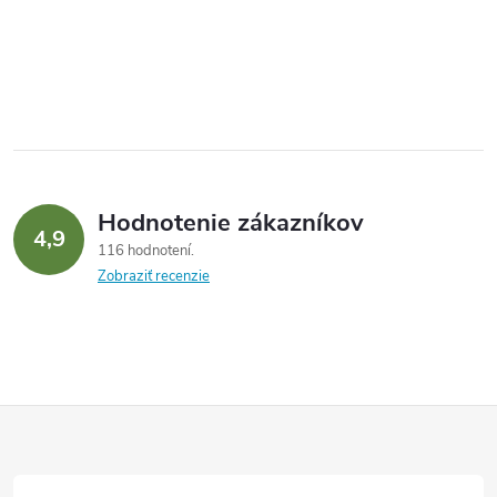
Hodnotenie zákazníkov
4,9
116 hodnotení
Zobraziť recenzie
Z
á