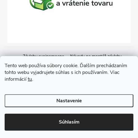
Závlahy svojpomocne
Návody na montáž závlahy
Cenová ponuka na závlahu
Blogové články
Čerpacie zostavy
Tento web používa súbory cookie. Ďalším prechádzaním
tohto webu vyjadrujete súhlas s ich používaním. Viac
Poradenstvo
Ponorné čerpadlá
informácií
tu
.
Copyright 2026
GARDEN STREET
. Všetky práva vyhradené.
Nastavenie
Vytvoril Shoptet
Súhlasím
Odstúpiť od zmluvy