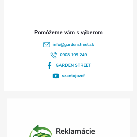
p
ä
t
info
@
gardenstreet.sk
i
0908 109 249
GARDEN STREET
e
szantojozef