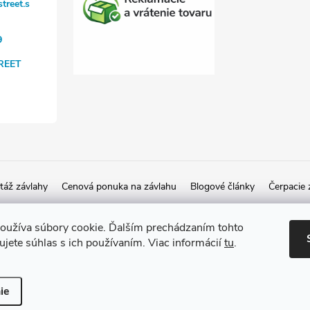
treet.s
9
REET
áž závlahy
Cenová ponuka na závlahu
Blogové články
Čerpacie 
oužíva súbory cookie. Ďalším prechádzaním tohto
jete súhlas s ich používaním. Viac informácií
tu
.
ie