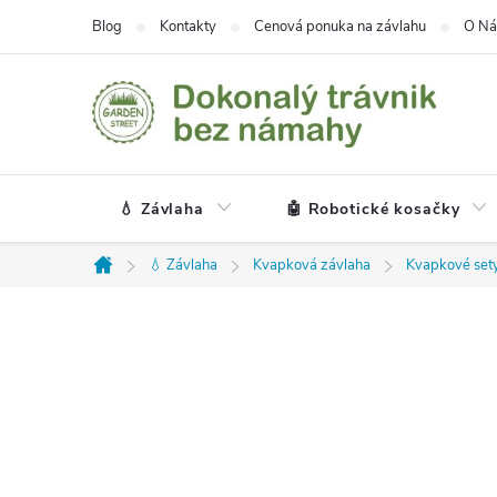
Prejsť
Blog
Kontakty
Cenová ponuka na závlahu
O Ná
na
obsah
💧 Závlaha
🤖 Robotické kosačky
💧 Závlaha
Kvapková závlaha
Kvapkové set
Domov