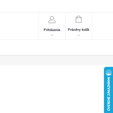
Obchodné podmienky
Ochrana osobných údajov
Reklamačný poria
NÁKUPNÝ
KOŠÍK
Prázdny košík
Prihlásenie