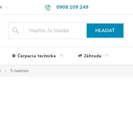
0908 109 249
s
Formulár na reklamácie a vrátenie tovaru
Doprava a platba
HĽADAŤ
⚙️ Čerpacia technika
🌱 Záhrada
y
S riadením