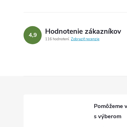
Hodnotenie zákazníkov
4,9
116 hodnotení
Zobraziť recenzie
Z
á
p
ä