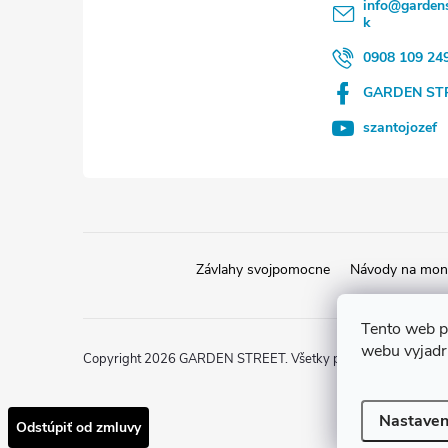
info
@
gardens
k
t
0908 109 24
i
GARDEN ST
e
szantojozef
Závlahy svojpomocne
Návody na mont
Tento web p
webu vyjadru
Copyright 2026
GARDEN STREET
. Všetky práva vyhradené.
Nastaven
Odstúpiť od zmluvy