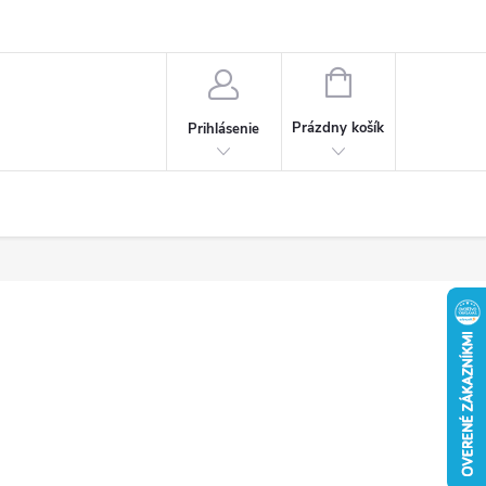
Obchodné podmienky
Ochrana osobných údajov
Reklamačný poria
NÁKUPNÝ
KOŠÍK
Prázdny košík
Prihlásenie