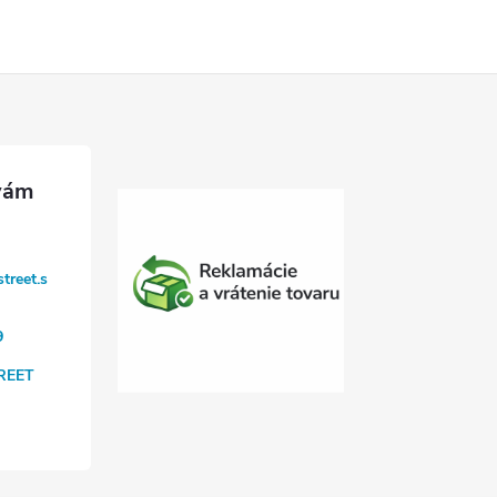
treet.s
9
REET