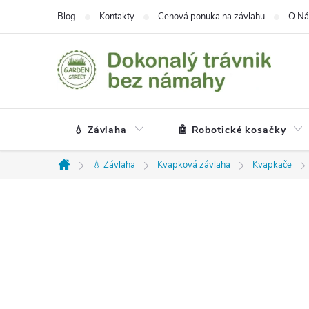
Prejsť
Blog
Kontakty
Cenová ponuka na závlahu
O Ná
na
obsah
💧 Závlaha
🤖 Robotické kosačky
💧 Závlaha
Kvapková závlaha
Kvapkače
Domov