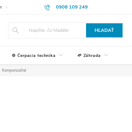
0908 109 249
s
Formulár na reklamácie a vrátenie tovaru
Doprava a platba
HĽADAŤ
⚙️ Čerpacia technika
🌱 Záhrada
Kompenzačné