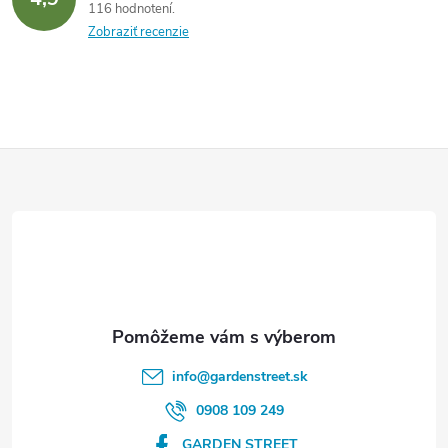
116 hodnotení
Zobraziť recenzie
Z
á
p
ä
t
info
@
gardenstreet.sk
i
0908 109 249
GARDEN STREET