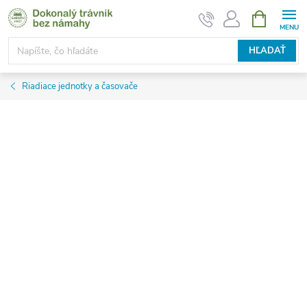
Prejsť
NÁKUPN
KOŠÍK
na
obsah
HĽADAŤ
Riadiace jednotky a časovače