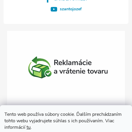
e
szantojozef
Tento web používa súbory cookie. Ďalším prechádzaním
tohto webu vyjadrujete súhlas s ich používaním. Viac
Závlahy svojpomocne
Návody na montáž závlahy
informácií
tu
.
Cenová ponuka na závlahu
Blogové články
Čerpacie zostavy