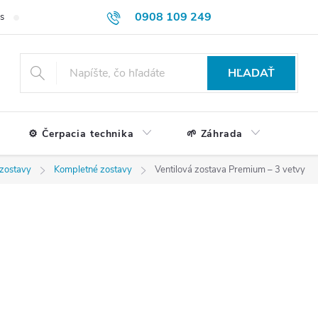
0908 109 249
s
Formulár na reklamácie a vrátenie tovaru
Doprava a platba
HĽADAŤ
⚙️ Čerpacia technika
🌱 Záhrada
 zostavy
Kompletné zostavy
Ventilová zostava Premium – 3 vetvy