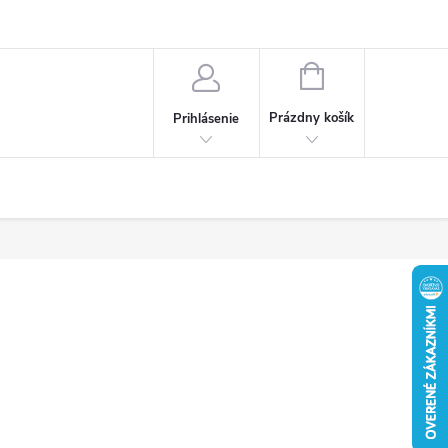
Obchodné podmienky
Ochrana osobných údajov
Reklamačný poria
NÁKUPNÝ
KOŠÍK
Prázdny košík
Prihlásenie