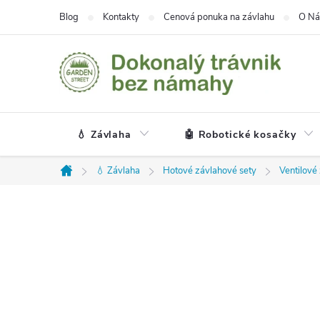
Prejsť
Blog
Kontakty
Cenová ponuka na závlahu
O Ná
na
obsah
💧 Závlaha
🤖 Robotické kosačky
💧 Závlaha
Hotové závlahové sety
Ventilové
Domov