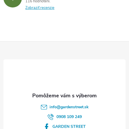
116 hodnotení
Zobraziť recenzie
Z
á
p
ä
t
info
@
gardenstreet.sk
i
0908 109 249
GARDEN STREET