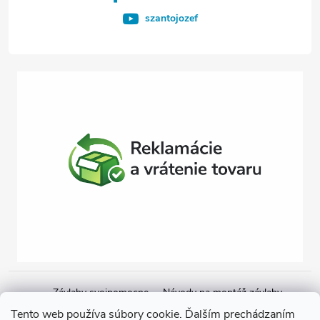
e
szantojozef
Závlahy svojpomocne
Návody na montáž závlahy
Cenová ponuka na závlahu
Blogové články
Čerpacie zostavy
Tento web používa súbory cookie. Ďalším prechádzaním