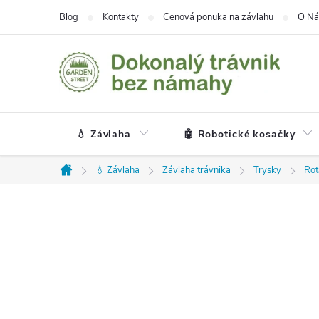
Prejsť
Blog
Kontakty
Cenová ponuka na závlahu
O Ná
na
obsah
💧 Závlaha
🤖 Robotické kosačky
💧 Závlaha
Závlaha trávnika
Trysky
Rot
Domov