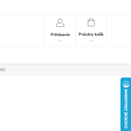
Obchodné podmienky
Ochrana osobných údajov
Reklamačný poria
NÁKUPNÝ
KOŠÍK
Prázdny košík
Prihlásenie
360