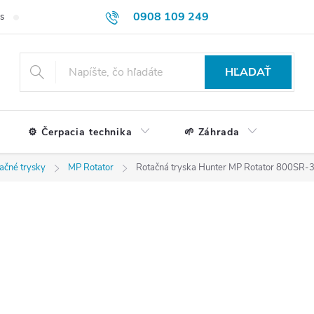
0908 109 249
s
Formulár na reklamácie a vrátenie tovaru
Doprava a platba
HĽADAŤ
⚙️ Čerpacia technika
🌱 Záhrada
ačné trysky
MP Rotator
Rotačná tryska Hunter MP Rotator 800SR-