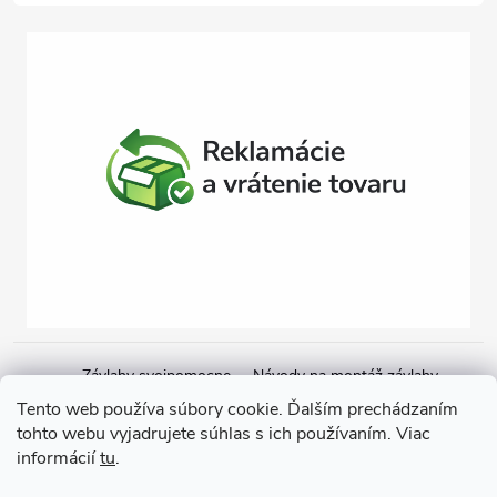
Závlahy svojpomocne
Návody na montáž závlahy
Cenová ponuka na závlahu
Blogové články
Čerpacie zostavy
Tento web používa súbory cookie. Ďalším prechádzaním
tohto webu vyjadrujete súhlas s ich používaním. Viac
Poradenstvo
Ponorné čerpadlá
informácií
tu
.