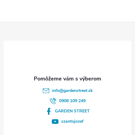
Z
á
p
ä
t
info
@
gardenstreet.sk
i
0908 109 249
GARDEN STREET
e
szantojozef