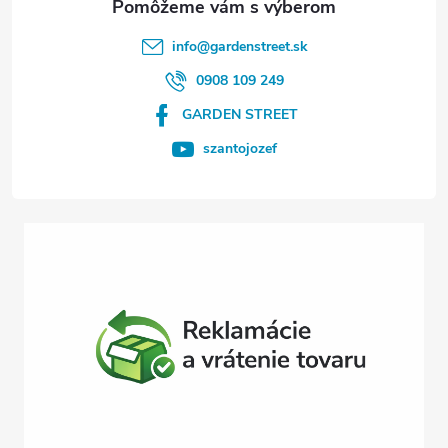
t
info
@
gardenstreet.sk
i
0908 109 249
GARDEN STREET
e
szantojozef