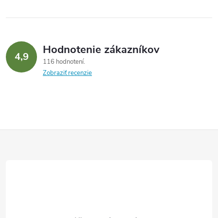
Hodnotenie zákazníkov
4,9
116 hodnotení
Zobraziť recenzie
Z
á
p
ä