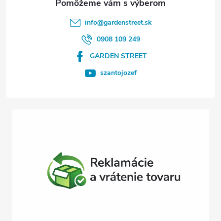
t
info
@
gardenstreet.sk
i
0908 109 249
GARDEN STREET
e
szantojozef