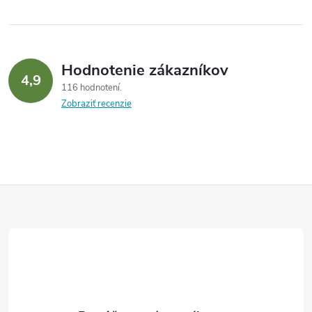
Hodnotenie zákazníkov
4,9
116 hodnotení
Zobraziť recenzie
Z
á
p
ä