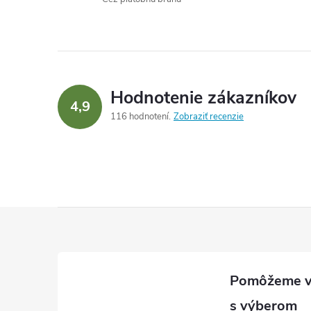
Hodnotenie zákazníkov
4,9
116 hodnotení
Zobraziť recenzie
Z
á
p