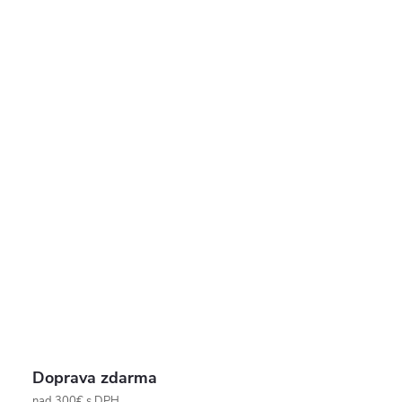
Doprava zdarma
nad 300€ s DPH