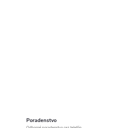
Poradenstvo
Odborné poradenstvo cez telefón