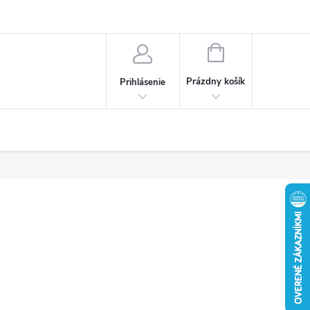
Obchodné podmienky
Ochrana osobných údajov
Reklamačný poria
NÁKUPNÝ
KOŠÍK
Prázdny košík
Prihlásenie