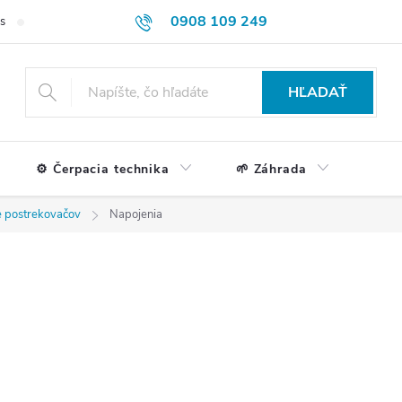
0908 109 249
s
Formulár na reklamácie a vrátenie tovaru
Doprava a platba
HĽADAŤ
⚙️ Čerpacia technika
🌱 Záhrada
e postrekovačov
Napojenia