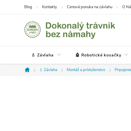
Prejsť
Blog
Kontakty
Cenová ponuka na závlahu
O Ná
na
obsah
💧 Závlaha
🤖 Robotické kosačky
💧 Závlaha
Montáž a príslušenstvo
Pripojeni
Domov